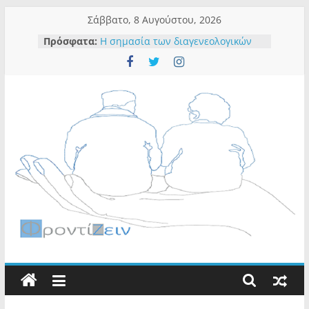
Σάββατο, 8 Αυγούστου, 2026
Πρόσφατα:
Η σημασία των διαγενεολογικών
σχέσεων και δράσεων
Χρειάζεται βοήθεια- Πώς ξεκινάω
την συζήτηση;
Ποιες είναι οι ενδείξεις ότι ένας
μεγαλύτερος ενήλικας χρειάζεται
βοήθεια;
Η ευημερία του προσωπικού:
Πρόβλεψη αρνητικών
συμπεριφορών
Επανεφ-ευρίσκοντας τον εαυτό
μέσα από τη μουσική