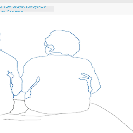
α των διαγενεολογικών
και δράσεων
αι βοήθεια- Πώς ξεκινάω
τηση;
αι οι ενδείξεις ότι ένας
ρος ενήλικας χρειάζεται
ία του προσωπικού:
 αρνητικών
φορών
υρίσκοντας τον εαυτό
 τη μουσική