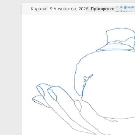
Η σημασί
Κυριακή, 9 Αυγούστου, 2026
Πρόσφατα:
σχέσεων 
Χρειάζετ
την συζή
Ποιες είν
μεγαλύτε
βοήθεια;
Η ευημερ
Πρόβλεψη
συμπερι
Επανεφ-ε
μέσα από