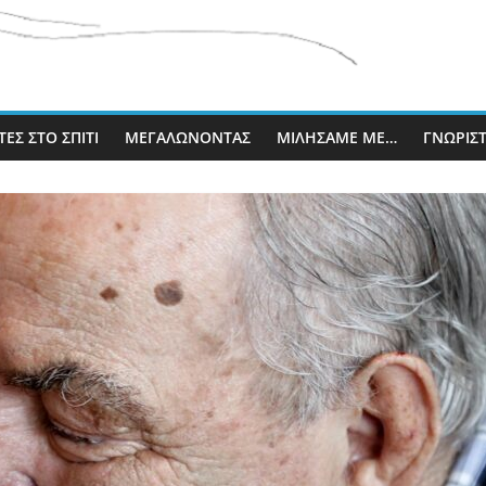
ΈΣ ΣΤΟ ΣΠΊΤΙ
ΜΕΓΑΛΏΝΟΝΤΑΣ
ΜΙΛΉΣΑΜΕ ΜΕ…
ΓΝΩΡΊΣ