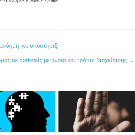
στους Ηλικιωμένους. Ανασύρθηκε από:
ανόηση και υποστήριξη
ράς σε ασθενείς με άνοια και τρόποι διαχείρισης
→