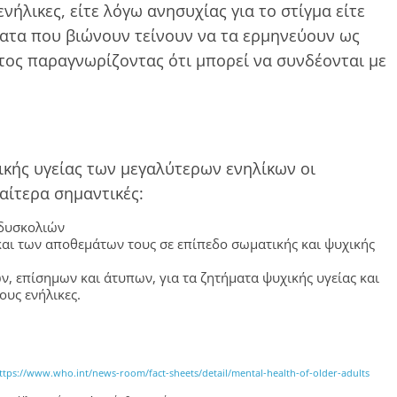
ήλικες, είτε λόγω ανησυχίας για το στίγμα είτε
ατα που βιώνουν τείνουν να τα ερμηνεύουν ως
τος παραγνωρίζοντας ότι μπορεί να συνδέονται με
ικής υγείας των μεγαλύτερων ενηλίκων οι
αίτερα σημαντικές:
 δυσκολιών
αι των αποθεμάτων τους σε επίπεδο σωματικής και ψυχικής
, επίσημων και άτυπων, για τα ζητήματα ψυχικής υγείας και
υς ενήλικες.
ttps://www.who.int/news-room/fact-sheets/detail/mental-health-of-older-adults