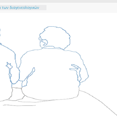
 των διαγενεολογικών
και δράσεων
ι βοήθεια- Πώς ξεκινάω
ηση;
ι οι ενδείξεις ότι ένας
ος ενήλικας χρειάζεται
α του προσωπικού:
 αρνητικών
ορών
ρίσκοντας τον εαυτό
τη μουσική