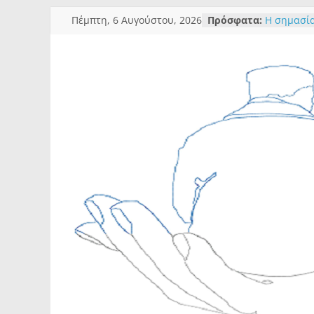
Πέμπτη, 6 Αυγούστου, 2026
Πρόσφατα:
Η σημασία
σχέσεων 
Χρειάζετα
την συζήτ
Ποιες είνα
μεγαλύτερ
βοήθεια;
Η ευημερί
Πρόβλεψη
συμπεριφ
Επανεφ-ευ
μέσα από 