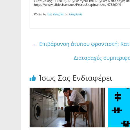
Σκαπινάκης, Π. (2015). Ψυχική Υγεία και Ψυχικές Διαταραχές 
https://www.slideshare.net/PetrosSkapinakis/ss-47886049
Photo by
Tim Doerfler
on
Unsplash
←
Επιβάρυνση άτυπου φροντιστή: Κατ
Διαταραχές συμπεριφο
Ίσως Σας Ενδιαφέρει